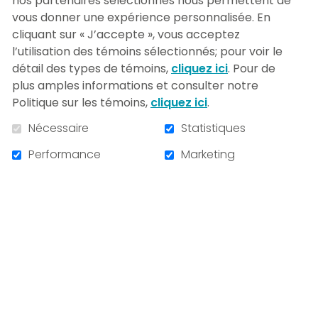
nos partenaires sélectionnés nous permettent de
médicales en développant des outils plus
vous donner une expérience personnalisée. En
rapides, accessibles et moins invasifs.
cliquant sur « J’accepte », vous acceptez
l’utilisation des témoins sélectionnés; pour voir le
Découvrir la perspective de Dr
détail des types de témoins,
cliquez ici
. Pour de
Makhzoum.
plus amples informations et consulter notre
Politique sur les témoins,
cliquez ici
.
Nécessaire
Statistiques
Performance
Marketing