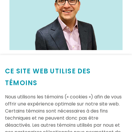
Dr Jean-Paul Makhzoum : au cœur
CE SITE WEB UTILISE DES
de l’innovation en vasculite
TÉMOINS
Dr Jean Paul Makhzoum, médecin à Sacré
Cœur depuis près de 10 ans, est spécialisé
Nous utilisons les témoins (« cookies ») afin de vous
dans les vasculites, des maladies rares,
offrir une expérience optimale sur notre site web.
complexes et qui requièrent une prise en
Certains témoins sont nécessaires à des fins
charge pointue. À travers sa pratique
techniques et ne peuvent donc pas être
clinique et ses travaux de recherche, il
désactivés. Les autres témoins utilisés par nous et
contribue à faire évoluer les approches