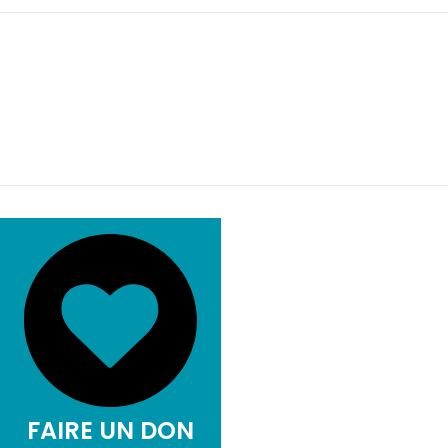
BAL DU
CENTENAIRE
DONNEZ
Détails de la campagne
2,5 M$ recueillis au Bal du
FAIRE UN DON