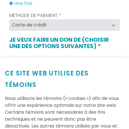
SECTION
Une fois
EST
OBLIGATOIRE.)
MÉTHODE DE PAIEMENT
*
(Champs
requis)
JE VEUX FAIRE UN DON DE (CHOISIR
UNE DES OPTIONS SUIVANTES)
*
(CHAMPS
REQUIS)
50 $
100 $
200 $
500 $
CE SITE WEB UTILISE DES
1 000 $
Autre
TÉMOINS
Nous utilisons les témoins (« cookies ») afin de vous
Commentaire accompagnant votre don (
500
offrir une expérience optimale sur notre site web.
caractères restant sur un maximum de 500)
Certains témoins sont nécessaires à des fins
techniques et ne peuvent donc pas être
désactivés. Les autres témoins utilisés par nous et