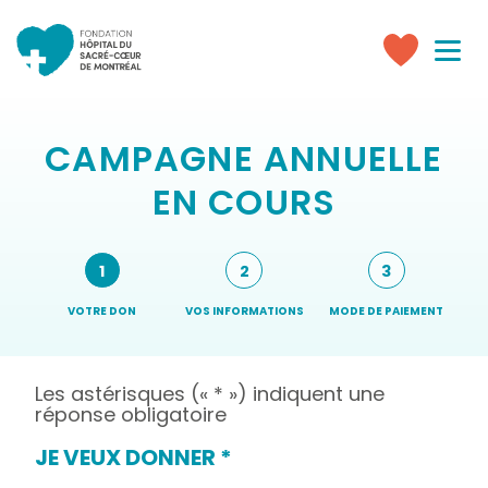
Toggle
navigati
Faire
un
don
CAMPAGNE ANNUELLE
EN COURS
Étapes
1
2
3
du
formulaire
VOTRE DON
VOS INFORMATIONS
MODE DE PAIEMENT
()
(ÉTAPE
ACTUELLE)
Les astérisques (« * ») indiquent une
réponse obligatoire
JE VEUX DONNER
*
(CETTE