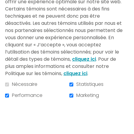
offrir une expérience optimale sur notre site web.
Certains témoins sont nécessaires à des fins
1 000 $
Autre
techniques et ne peuvent donc pas être
désactivés. Les autres témoins utilisés par nous et
nos partenaires sélectionnés nous permettent de
JE FAIS MON DON
vous donner une expérience personnalisée. En
cliquant sur « J’accepte », vous acceptez
À la mémoire de… (In memoriam)
l’utilisation des témoins sélectionnés; pour voir le
détail des types de témoins,
cliquez ici
. Pour de
Commentaire accompagnant votre don (
500
caractères restant sur un maximum de 500)
plus amples informations et consulter notre
Politique sur les témoins,
cliquez ici
.
Nécessaire
Statistiques
Performance
Marketing
Veuillez noter que votre commentaire
pourrait être rendu public.