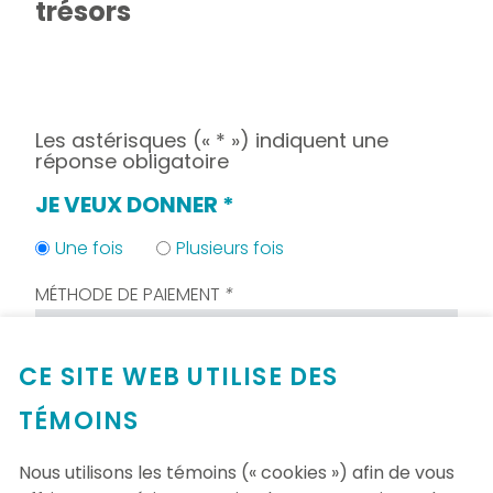
trésors
Les astérisques (« * ») indiquent une
réponse obligatoire
JE VEUX DONNER
*
(CETTE
SECTION
Une fois
Plusieurs fois
EST
OBLIGATOIRE.)
MÉTHODE DE PAIEMENT
*
(Champs
requis)
CE SITE WEB UTILISE DES
JE VEUX FAIRE UN DON DE (CHOISIR
UNE DES OPTIONS SUIVANTES)
*
TÉMOINS
(CHAMPS
REQUIS)
Nous utilisons les témoins (« cookies ») afin de vous
50 $
100 $
200 $
500 $