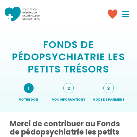
Toggle
navigati
Faire
un
don
FONDS DE
PÉDOPSYCHIATRIE LES
PETITS TRÉSORS
Étapes
1
2
3
du
formulaire
VOTRE DON
VOS INFORMATIONS
MODE DE PAIEMENT
()
(ÉTAPE
ACTUELLE)
Merci de contribuer au Fonds
de pédopsychiatrie les petits