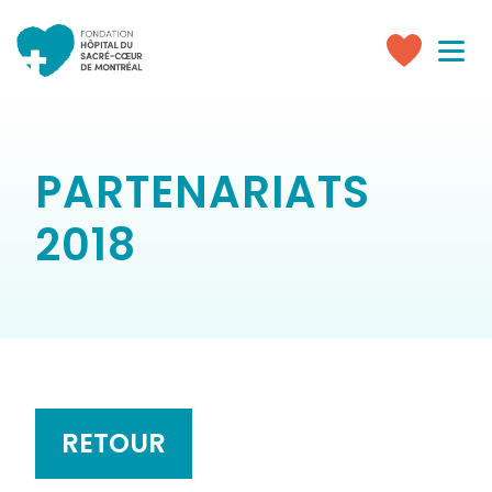
Toggle
navigati
Faire
un
don
PARTENARIATS
2018
RETOUR