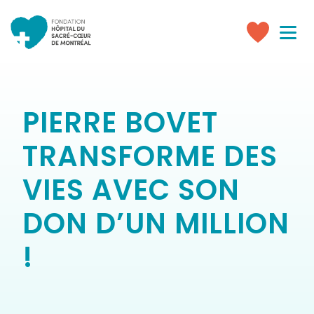
Toggle
navigati
Faire
un
don
PIERRE BOVET
TRANSFORME DES
VIES AVEC SON
DON D’UN MILLION
!