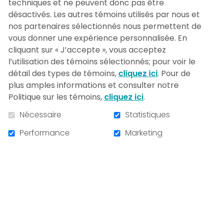
techniques et ne peuvent donc pas être
Placée sous la présidence d’honneur de M.
désactivés. Les autres témoins utilisés par nous et
Robert Bourassa, premier ministre du
nos partenaires sélectionnés nous permettent de
Québec et député de Saint-Laurent de
vous donner une expérience personnalisée. En
l’époque, et menée par un bureau de
cliquant sur « J’accepte », vous acceptez
campagne présidé par Mme Jeannine
l’utilisation des témoins sélectionnés; pour voir le
Guillevin Wood, présidente de Guillevin
détail des types de témoins,
cliquez ici
. Pour de
International, cette campagne a connu un
plus amples informations et consulter notre
franc succès et l’objectif fixé au départ a
Politique sur les témoins,
cliquez ici
.
été largement dépassé.
Nécessaire
Statistiques
C’est de cette campagne et du premier
Performance
Marketing
gala de la Fondation qu’il a organisé avec
feu Maurice Déry que M. Bovet se rappelle
le plus et dont il est particulièrement fier
lorsqu’il se remémore ses années en tant
que membre du conseil d’administration.
«
À 77 ans, je suis fier de pouvoir encore
soutenir l’Hôpital du Sacré-Cœur-de-
Montréal et l’Hôpital en santé mentale