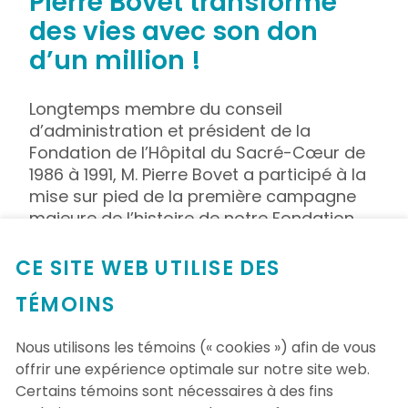
Pierre Bovet transforme
des vies avec son don
d’un million !
Longtemps membre du conseil
d’administration et président de la
Fondation de l’Hôpital du Sacré-Cœur de
1986 à 1991, M. Pierre Bovet a participé à la
mise sur pied de la première campagne
majeure de l’histoire de notre Fondation
qui fêtera bientôt ses 50 ans d’existence.
CE SITE WEB UTILISE DES
En 1990, une première campagne majeure
de financement était mise sur pied afin de
TÉMOINS
recueillir 6 millions de dollars pour
l’agrandissement du Centre de recherche
Nous utilisons les témoins (« cookies ») afin de vous
(phase II), l’acquisition d’un appareil à
offrir une expérience optimale sur notre site web.
résonance magnétique nucléaire et
Certains témoins sont nécessaires à des fins
l’achat d’autres équipements médicaux.