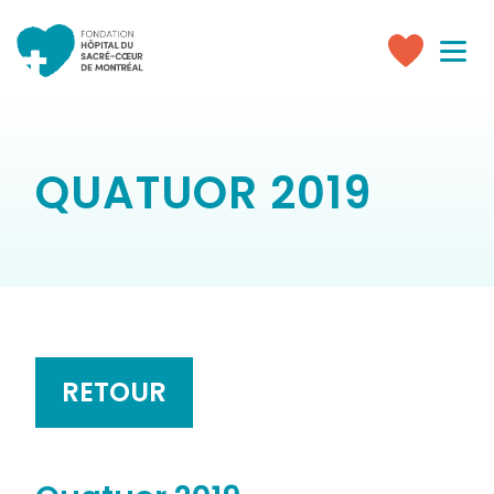
Toggle
navigati
Faire
un
don
QUATUOR 2019
RETOUR