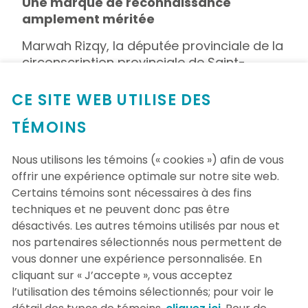
Une marque de reconnaissance
amplement méritée
Marwah Rizqy, la députée provinciale de la
circonscription provinciale de Saint-
Laurent, où est située la Fondation et
l’Hôpital du Sacré-Cœur a pris l’initiative
CE SITE WEB UTILISE DES
de reconnaître la contribution
TÉMOINS
exceptionnelle de Nadine au sein de la
communauté.
Nous utilisons les témoins (« cookies ») afin de vous
Le 27 mai dernier lors de la soirée
offrir une expérience optimale sur notre site web.
célébrant les 50 ans de la Fondation, Mme
Certains témoins sont nécessaires à des fins
Rizqy a procédé à la remise de la médaille
techniques et ne peuvent donc pas être
au nom de Catherine Gentilcore, députée
désactivés. Les autres témoins utilisés par nous et
provinciale de Terrebonne, la
nos partenaires sélectionnés nous permettent de
circonscription provinciale où réside
vous donner une expérience personnalisée. En
Nadine. Mme Gentilcore, qui ne pouvait
cliquant sur « J’accepte », vous acceptez
malheureusement pas être présente cette
l’utilisation des témoins sélectionnés; pour voir le
soirée-là, a tenu à adresser à Nadine un