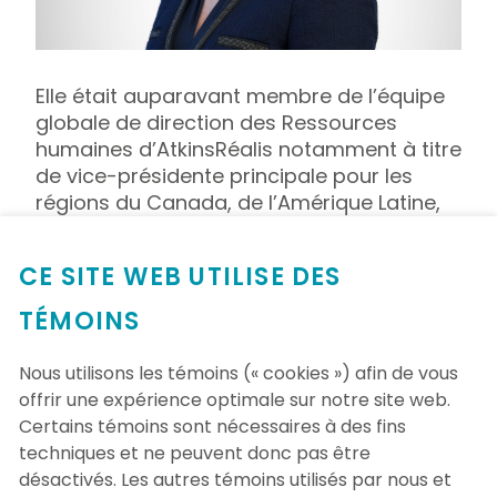
Elle était auparavant membre de l’équipe
globale de direction des Ressources
humaines d’AtkinsRéalis notamment à titre
de vice-présidente principale pour les
régions du Canada, de l’Amérique Latine,
de la Roumanie et de l’Algérie depuis 2013.
À ce titre, elle était responsable de la
CE SITE WEB UTILISE DES
vision, des stratégies et des principales
activités en ressources humaines. Avant
TÉMOINS
son arrivée chez AtkinsRéalis, elle a
occupé différents postes de direction en
Nous utilisons les témoins (« cookies ») afin de vous
ressources humaines au sein d’autres
offrir une expérience optimale sur notre site web.
importantes entreprises au Canada,
Certains témoins sont nécessaires à des fins
notamment la multinationale Rio Tinto
techniques et ne peuvent donc pas être
Alcan.
désactivés. Les autres témoins utilisés par nous et