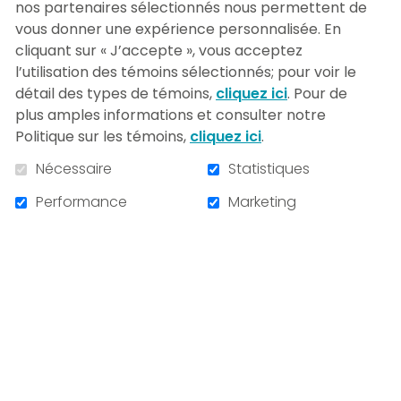
nos partenaires sélectionnés nous permettent de
Mme Poitras cumule plus de 25 ans
vous donner une expérience personnalisée. En
d’expérience spécifique en transformation
cliquant sur « J’accepte », vous acceptez
des organisations, rôle conseils,
l’utilisation des témoins sélectionnés; pour voir le
communication stratégique, relations de
détail des types de témoins,
cliquez ici
. Pour de
travail et acquisition de talents. C’était
plus amples informations et consulter notre
tout naturel pour elle, qui a une belle feuille
Politique sur les témoins,
cliquez ici
.
de route professionnelle, de mettre ses
talents et connaissances acquises au fil
Nécessaire
Statistiques
des années au service d’une cause qui lui
Performance
Marketing
est chère : participer à l’amélioration des
soins de santé.
Faire partie du conseil d’administration de
la Fondation de l'Hôpital du Sacré-Cœur
de Montréal représente une réelle fierté et
rejoint ses valeurs de partage, d’entraide
et d’engagement social.
Mme Poitras apprécie également le vent