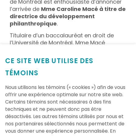
de Montréal est enthousiaste d’annoncer
l’arrivée de
Mme Caroline Macé à titre de
directrice du développement
philanthropique
.
Titulaire d’un baccalauréat en droit de
l’Université de Montréal, Mme Macé
apporte une expérience riche en gestion
de projets et en philanthropie, ainsi qu’une
CE SITE WEB UTILISE DES
connaissance pointue des dons majeurs
et planifiés. Après une quinzaine d’années
TÉMOINS
dans le monde de la vente au détail, elle
s’est illustrée au sein de plusieurs
Nous utilisons les témoins (« cookies ») afin de vous
organismes reconnus, comme la Mission
offrir une expérience optimale sur notre site web.
Old Brewery, la SPCA, la Société
Certains témoins sont nécessaires à des fins
canadienne de la sclérose en plaques et le
techniques et ne peuvent donc pas être
Théâtre du Nouveau Monde. Elle souhaite
désactivés. Les autres témoins utilisés par nous et
aujourd’hui mettre cette expérience au
nos partenaires sélectionnés nous permettent de
service de la Fondation de l’Hôpital du
vous donner une expérience personnalisée. En