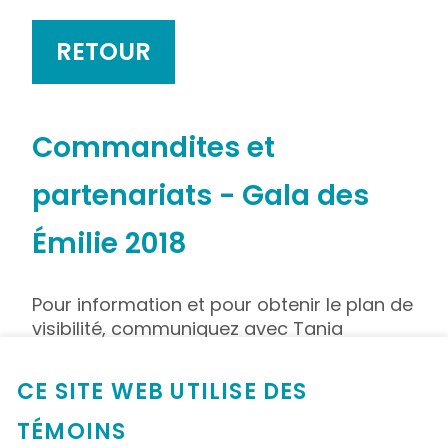
RETOUR
Commandites et
partenariats - Gala des
Émilie 2018
Pour information et pour obtenir le plan de
visibilité, communiquez avec Tania
Trottier-Pérusse, conseillère aux
événements, au 514 338-2303 poste 9 ou
CE SITE WEB UTILISE DES
à
tania.trottier-
perusse.cnmtl@ssss.gouv.qc.ca
.
TÉMOINS