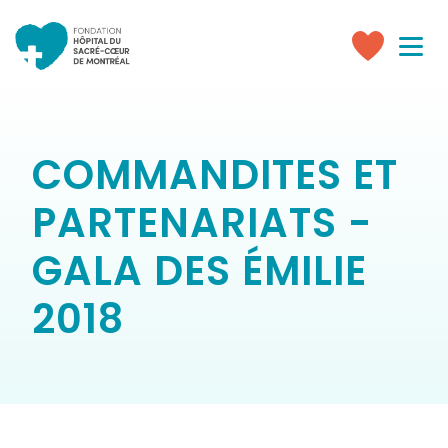
Toggle
navigati
Faire
un
don
COMMANDITES ET
PARTENARIATS -
GALA DES ÉMILIE
2018