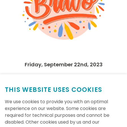
Friday, September 22nd, 2023
Bravo à toutes l'équipe! L'objectif fixé de
parcourir en groupe un total de 1 500 KM,
THIS WEBSITE USES COOKIES
qui représentait traverser le Québec d'est
en ouest, a été surpassé! Les NIM-iens ont
parcouru plus de 2 500KM, ce qui
We use cookies to provide you with an optimal
représente partir de Gaspé, se rendre à
experience on our website. Some cookies are
Montréal puis prendre plusieurs
required for technical purposes and cannot be
autoroutes pour se rendre jusqu'à Thunder
Bay en Ontario. Merci à toutes les
disabled. Other cookies used by us and our