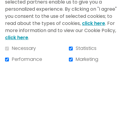
personnes qui ont supporté chaque
selected partners enable us to give you a
membre de l'équipe des NIM-iens, votre
personalized experience. By clicking on "I agree"
support a permis de relever ce beau défi,
you consent to the use of selected cookies; to
tout en supportant la Fondation de
l'Hôpital du Sacré-Coeur, où le patient est
read about the types of cookies,
click here
. For
au cœur de nos actions!
more information and to view our Cookie Policy,
click here
.
Necessary
Statistics
Performance
Marketing
Share this news